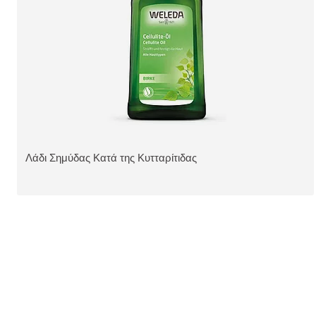
Λάδι Σημύδας Κατά της Κυτταρίτιδας
ΔΕΊΤΕ ΤΟ ΠΡΟΪΌΝ: