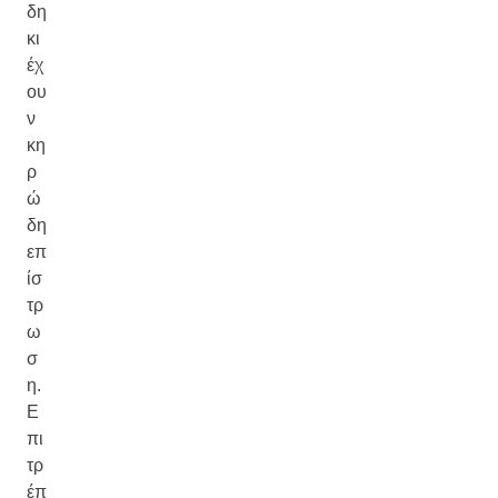
δη
κι
έχ
ου
ν
κη
ρ
ώ
δη
επ
ίσ
τρ
ω
σ
η.
Ε
πι
τρ
έπ