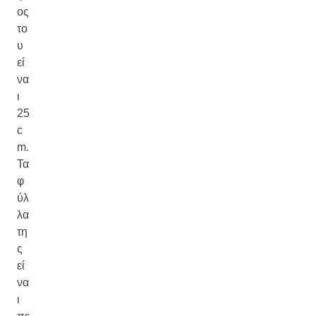
ος
το
υ
εί
να
ι
25
c
m.
Τα
φ
ύλ
λα
τη
ς
εί
να
ι