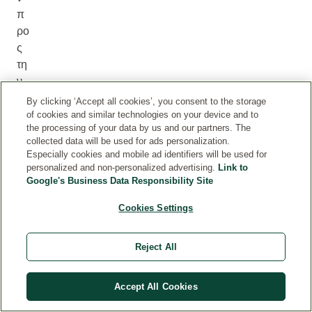
π
ρο
ς
τη
ν
άκ
By clicking ‘Accept all cookies’, you consent to the storage
ρη
of cookies and similar technologies on your device and to
the processing of your data by us and our partners. The
.
collected data will be used for ads personalization.
Especially cookies and mobile ad identifiers will be used for
personalized and non-personalized advertising.
Link to
Google's Business Data Responsibility Site
Cookies Settings
S
U
Reject All
N
P
Accept All Cookies
R
O