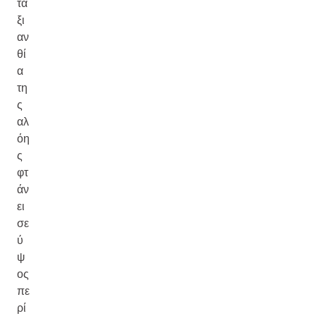
τα
ξι
αν
θί
α
τη
ς
αλ
όη
ς
φτ
άν
ει
σε
ύ
ψ
ος
πε
ρί