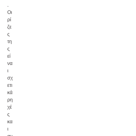
.
Οι
ρί
ζε
ς
τη
ς
εί
να
ι
σχ
ετι
κά
ρη
χέ
ς
κα
ι