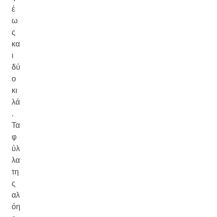
έ
ω
ς
κα
ι
δύ
ο
κι
λά
.
Τα
φ
ύλ
λα
τη
ς
αλ
όη