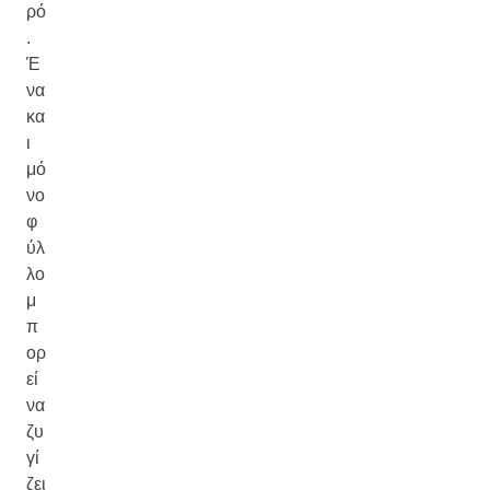
ρό
.
Έ
να
κα
ι
μό
νο
φ
ύλ
λο
μ
π
ορ
εί
να
ζυ
γί
ζει