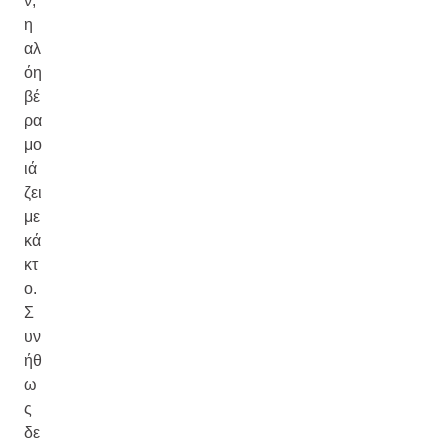
ν,
η
αλ
όη
βέ
ρα
μο
ιά
ζει
με
κά
κτ
ο.
Σ
υν
ήθ
ω
ς
δε