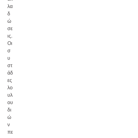
λα
δ
ώ
σε
ις.
Οι
σ
υ
στ
άδ
ες
λο
υλ
ου
δι
ώ
ν
πε