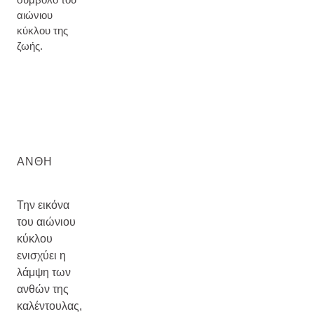
αιώνιου
κύκλου της
ζωής.
ΆΝΘΗ
Την εικόνα
του αιώνιου
κύκλου
ενισχύει η
λάμψη των
ανθών της
καλέντουλας,