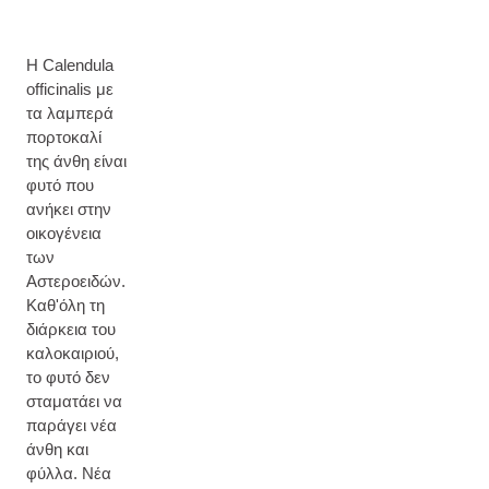
Η Calendula
officinalis με
τα λαμπερά
πορτοκαλί
της άνθη είναι
φυτό που
ανήκει στην
οικογένεια
των
Αστεροειδών.
Καθ'όλη τη
διάρκεια του
καλοκαιριού,
το φυτό δεν
σταματάει να
παράγει νέα
άνθη και
φύλλα. Νέα