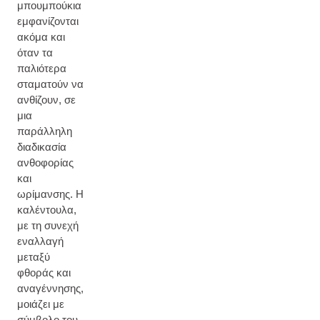
μπουμπούκια
εμφανίζονται
ακόμα και
όταν τα
παλιότερα
σταματούν να
ανθίζουν, σε
μια
παράλληλη
διαδικασία
ανθοφορίας
και
ωρίμανσης. Η
καλέντουλα,
με τη συνεχή
εναλλαγή
μεταξύ
φθοράς και
αναγέννησης,
μοιάζει με
σύμβολο του