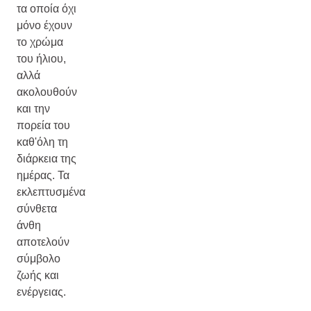
τα οποία όχι
μόνο έχουν
το χρώμα
του ήλιου,
αλλά
ακολουθούν
και την
πορεία του
καθ'όλη τη
διάρκεια της
ημέρας. Τα
εκλεπτυσμένα
σύνθετα
άνθη
αποτελούν
σύμβολο
ζωής και
ενέργειας.