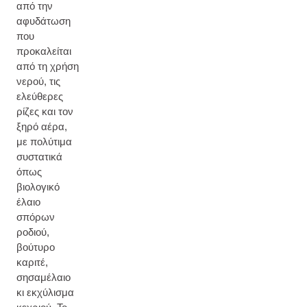
από την
αφυδάτωση
που
προκαλείται
από τη χρήση
νερού, τις
ελεύθερες
ρίζες και τον
ξηρό αέρα,
με πολύτιμα
συστατικά
όπως
βιολογικό
έλαιο
σπόρων
ροδιού,
βούτυρο
καριτέ,
σησαμέλαιο
κι εκχύλισμα