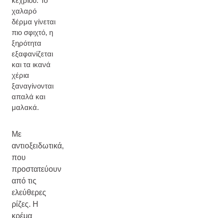
κεχριού. Το
χαλαρό
δέρμα γίνεται
πιο σφιχτό, η
ξηρότητα
εξαφανίζεται
και τα ικανά
χέρια
ξαναγίνονται
απαλά και
μαλακά.
Με
αντιοξειδωτικά,
που
προστατεύουν
από τις
ελεύθερες
ρίζες. Η
κρέμα