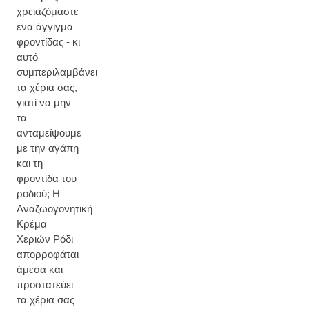
χρειαζόμαστε
ένα άγγιγμα
φροντίδας - κι
αυτό
συμπεριλαμβάνει
τα χέρια σας,
γιατί να μην
τα
ανταμείψουμε
με την αγάπη
και τη
φροντίδα του
ροδιού; Η
Αναζωογονητική
Κρέμα
Χεριών Ρόδι
απορροφάται
άμεσα και
προστατεύει
τα χέρια σας