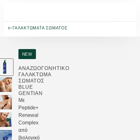
Μετάβαση στο κύριο περιεχόμενο
ΓΑΛΑΚΤΏΜΑΤΑ ΣΏΜΑΤΟΣ
NEW
ΑΝΑΖΩΟΓΟΝΗΤΙΚΌ
ΓΑΛΆΚΤΩΜΑ
ΣΏΜΑΤΟΣ
BLUE
GENTIAN
Με
Peptide+
Renewal
Complex
από
βιολογικό