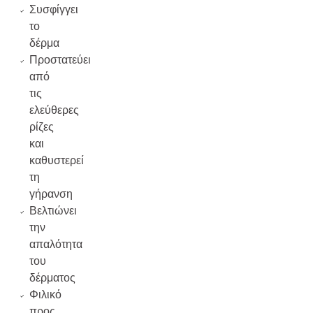
Συσφίγγει
το
δέρμα
Προστατεύει
από
τις
ελεύθερες
ρίζες
και
καθυστερεί
τη
γήρανση
Βελτιώνει
την
απαλότητα
του
δέρματος
Φιλικό
προς