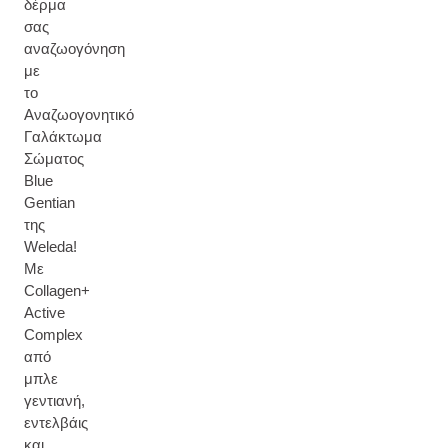
δέρμα
σας
αναζωογόνηση
με
το
Αναζωογονητικό
Γαλάκτωμα
Σώματος
Blue
Gentian
της
Weleda!
Με
Collagen+
Active
Complex
από
μπλε
γεντιανή,
εντελβάις
και