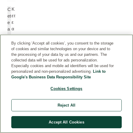
Κ
C
ετ
et
ε
e
α
a
ρ
r
υ
yl
By clicking ‘Accept all cookies’, you consent to the storage
λι
A
of cookies and similar technologies on your device and to
the processing of your data by us and our partners. The
κ
lc
collected data will be used for ads personalization.
ή
o
Especially cookies and mobile ad identifiers will be used for
Α
h
personalized and non-personalized advertising.
Link to
λ
ol
Google's Business Data Responsibility Site
κ
ο
Cookies Settings
ό
λ
Reject All
η
Accept All Cookies
Κ
C
ετ
et