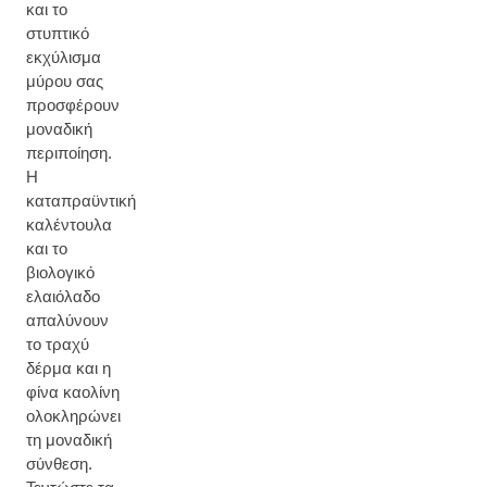
και το
στυπτικό
εκχύλισμα
μύρου σας
προσφέρουν
μοναδική
περιποίηση.
Η
καταπραϋντική
καλέντουλα
και το
βιολογικό
ελαιόλαδο
απαλύνουν
το τραχύ
δέρμα και η
φίνα καολίνη
ολοκληρώνει
τη μοναδική
σύνθεση.