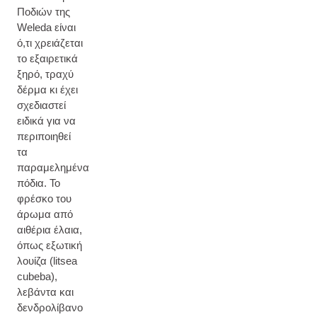
Ποδιών της
Weleda είναι
ό,τι χρειάζεται
το εξαιρετικά
ξηρό, τραχύ
δέρμα κι έχει
σχεδιαστεί
ειδικά για να
περιποιηθεί
τα
παραμελημένα
πόδια. Το
φρέσκο του
άρωμα από
αιθέρια έλαια,
όπως εξωτική
λουίζα (litsea
cubeba),
λεβάντα και
δενδρολίβανο