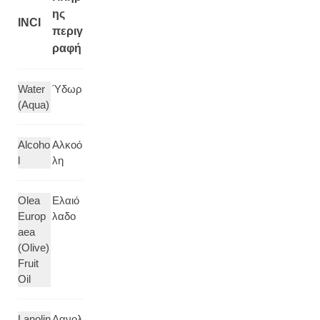
ης
INCI
περιγ
ραφή
Water
Ύδωρ
(Aqua)
Alcoho
Αλκοό
l
λη
Olea
Ελαιό
Europ
λαδο
aea
(Olive)
Fruit
Oil
Lanolin
Λανολ