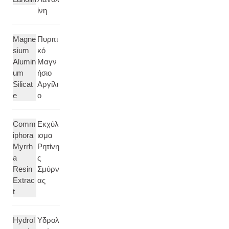
ίνη
Magne
Πυριτι
sium
κό
Alumin
Μαγν
um
ήσιο
Silicat
Αργίλι
e
ο
Comm
Εκχύλ
iphora
ισμα
Myrrh
Ρητίνη
a
ς
Resin
Σμύρν
Extrac
ας
t
Hydrol
Υδρολ