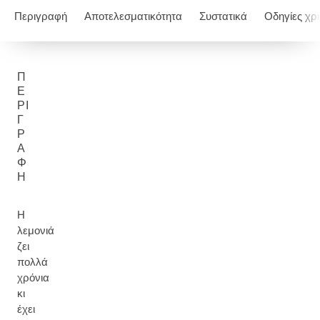
Περιγραφή
Αποτελεσματικότητα
Συστατικά
Οδηγίες χρ
Π
Ε
ΡΙ
Γ
Ρ
Α
Φ
Ή
Η
λεμονιά
ζει
πολλά
χρόνια
κι
έχει