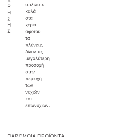
Χ
απλώστε
Ρ
καλά
Ή
στα
Σ
χέρια
Η
Σ
αφότου
τα
πλύνετε,
δίνοντας
μεγαλύτερη
προσοχή
στην
περιοχή
των
νυχιών
και
επωνυχίων.
ΠΑΡΌΜΟΙΑ ΠΡΟΪΌΝΤΑ