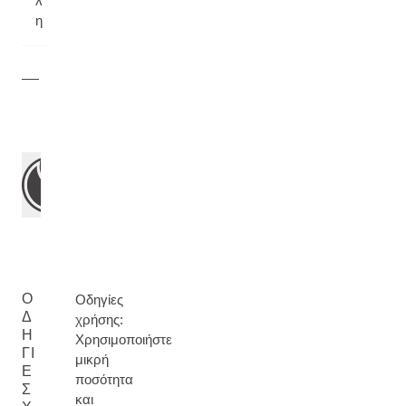
λ
η
Ο
Οδηγίες
Δ
χρήσης:
Η
Χρησιμοποιήστε
ΓΊ
μικρή
Ε
ποσότητα
Σ
και