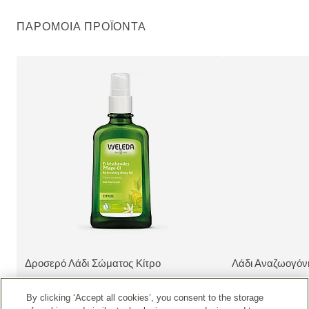
ΠΑΡΌΜΟΙΑ ΠΡΟΪΌΝΤΑ
Δροσερό Λάδι Σώματος Κίτρο
Λάδι Αναζωογόν
ΔΕΊΤΕ ΤΟ ΠΡΟΪΌΝ:
ΔΕΊΤΕ ΤΟ ΠΡΟΪ
By clicking ‘Accept all cookies’, you consent to the storage