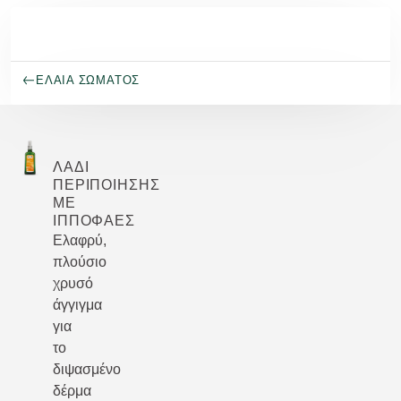
Μετάβαση στο κύριο περιεχόμενο
ΈΛΑΙΑ ΣΏΜΑΤΟΣ
ΛΆΔΙ
ΠΕΡΙΠΟΊΗΣΗΣ
ΜΕ
ΙΠΠΟΦΑΈΣ
Ελαφρύ,
πλούσιο
χρυσό
άγγιγμα
για
το
διψασμένο
δέρμα