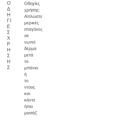
Ο
Οδηγίες
Δ
χρήσης:
Η
Απλώστε
ΓΊ
μερικές
Ε
σταγόνες
Σ
σε
Χ
νωπό
Ρ
δέρμα
Ή
μετά
Σ
το
Η
Σ
μπάνιο
ή
το
ντους
και
κάντε
ήπιο
μασάζ