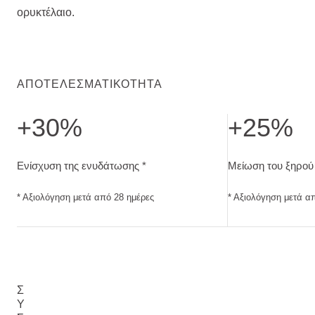
ορυκτέλαιο.
ΑΠΟΤΕΛΕΣΜΑΤΙΚΌΤΗΤΑ
+30%
+25%
Ενίσχυση της ενυδάτωσης. Αξιολόγηση μετά από 28 ημέρες
Μείωση του ξηρού
Ενίσχυση της ενυδάτωσης *
Μείωση του ξηρού
* Αξιολόγηση μετά από 28 ημέρες
* Αξιολόγηση μετά α
Σ
Υ