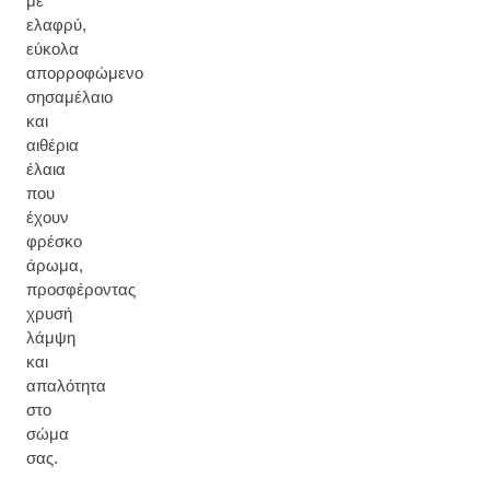
με
ελαφρύ,
εύκολα
απορροφώμενο
σησαμέλαιο
και
αιθέρια
έλαια
που
έχουν
φρέσκο
άρωμα,
προσφέροντας
χρυσή
λάμψη
και
απαλότητα
στο
σώμα
σας.