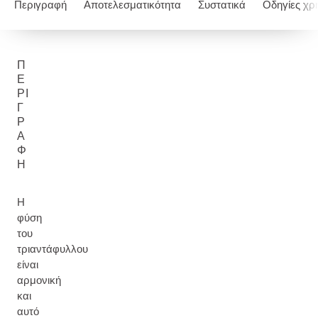
Περιγραφή
Αποτελεσματικότητα
Συστατικά
Οδηγίες χρ
Π
Ε
ΡΙ
Γ
Ρ
Α
Φ
Ή
Η
φύση
του
τριαντάφυλλου
είναι
αρμονική
και
αυτό