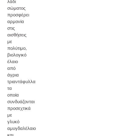
λάδι
σώματος
προσφέρει
αρμονία
στις
αισθήσεις
με
πολύτιμο,
βιολογικό
έλαιο
από
άγρια
τριαντάφυλλα
τα
οποία
συνδυάζονται
προσεχτικά
με
γλυκό
αμυγδαλέλαιο
και