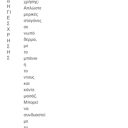
Δ
χρήσης:
Η
Απλώστε
ΓΊ
μερικές
Ε
σταγόνες
Σ
σε
Χ
νωπό
Ρ
δέρμα,
Ή
με
Σ
το
Η
Σ
μπάνιο
ή
το
ντους
και
κάντε
μασάζ.
Μπορεί
να
συνδυαστεί
με
το