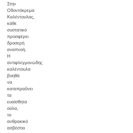
Στην
Οδοντόκρεμα
Καλέντουλας,
κάθε
συστατικό
προσφέρει
δροσερή
αναπνοή.
Η
αντιφλεγμονώδης
καλέντουλα
βοηθά
να
καταπραΰνει
τα
ευαίσθητα
ούλα,
το
ανθρακικό
ασβέστιο