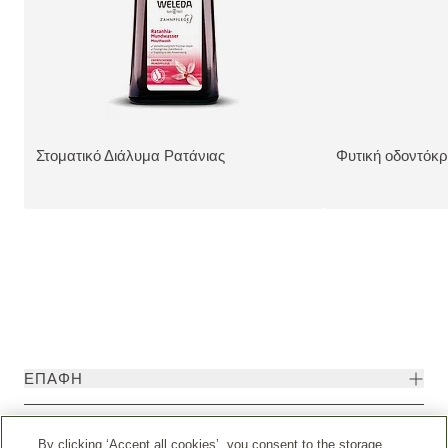
Στοματικό Διάλυμα Ρατάνιας
Φυτική οδοντόκρ
ΔΕΊΤΕ ΤΟ ΠΡΟΪΌΝ:
ΔΕΊΤΕ ΤΟ ΠΡΟΪ
ΕΠΑΦΉ
ΝΟΜΙΚΉ ΣΗΜΕΊΩΣΗ
By clicking ‘Accept all cookies’, you consent to the storage