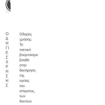
Ο
Οδηγίες
Δ
χρήσης:
Η
Το
ΓΊ
τακτικό
Ε
βούρτσισμα
Σ
βοηθά
Χ
στην
Ρ
διατήρηση
Ή
της
Σ
υγείας
Η
Σ
του
στόματος,
των
δοντιών