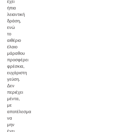
έχει
ήπια
λειαντική
δράση,
ενώ
το
αιθέριο
έλαιο
μάραθου
προσφέρει
φρέσκια,
ευχάριστη
γεύση.
Δεν
περιέχει
μέντα,
με
αποτέλεσμα
να
μην
έχει