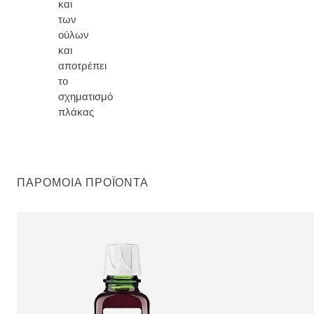
και
των
ούλων
και
αποτρέπει
το
σχηματισμό
πλάκας
ΠΑΡΌΜΟΙΑ ΠΡΟΪΌΝΤΑ