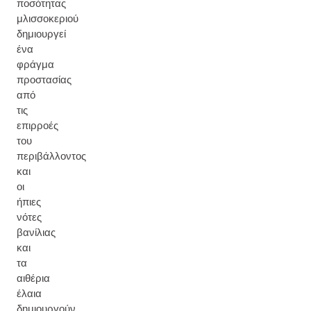
ποσότητας
μλισσοκεριού
δημιουργεί
ένα
φράγμα
προστασίας
από
τις
επιρροές
του
περιβάλλοντος
και
οι
ήπιες
νότες
βανίλιας
και
τα
αιθέρια
έλαια
δημιουργούν