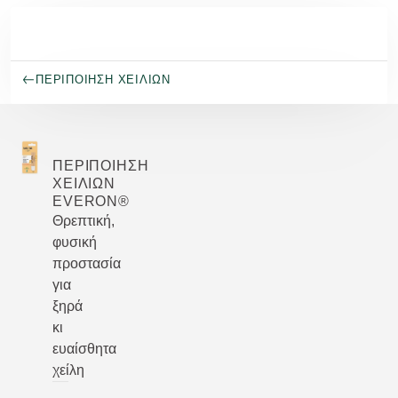
Μετάβαση στο κύριο περιεχόμενο
ΠΕΡΙΠΟΊΗΣΗ ΧΕΙΛΙΏΝ
ΠΕΡΙΠΟΊΗΣΗ
ΧΕΙΛΙΏΝ
EVERON®
Θρεπτική,
φυσική
προστασία
για
ξηρά
κι
ευαίσθητα
χείλη