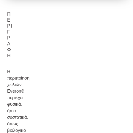
Π
Ε
ΡΙ
Γ
Ρ
Α
Φ
Ή
Η
περιποίηση
χειλιών
Everon®
περιέχει
φυσικά,
ήπια
συστατικά,
όπως
βιολογικό