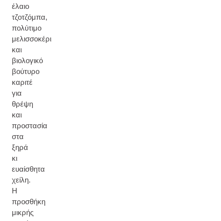
έλαιο
τζοτζόμπα,
πολύτιμο
μελισσοκέρι
και
βιολογικό
βούτυρο
καριτέ
για
θρέψη
και
προστασία
στα
ξηρά
κι
ευαίσθητα
χείλη.
Η
προσθήκη
μικρής