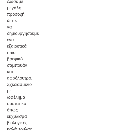
Δώσαμε
μεγάλη
προσοχή
ώστε
να
δημιουργήσουμε
ένα
εξαιρετικά
ήπιο
βρεφικό
σαμπουάν
και
αφρόλουτρο.
Σχεδιασμένο
με
ωφέλημα
συστατικά,
όπως
εκχύλισμα
βιολογικής
καλέντουλας,