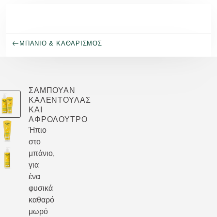
Μετάβαση στο κύριο περιεχόμενο
ΜΠΆΝΙΟ & ΚΑΘΑΡΙΣΜΌΣ
ΣΑΜΠΟΥΆΝ
ΚΑΛΈΝΤΟΥΛΑΣ
ΚΑΙ
ΑΦΡΌΛΟΥΤΡΟ
Ήπιο
στο
μπάνιο,
για
ένα
φυσικά
καθαρό
μωρό