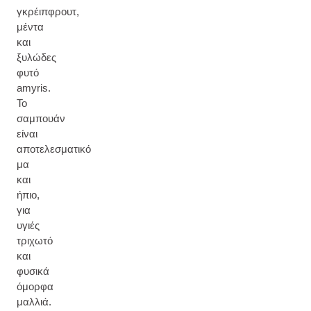
γκρέιπφρουτ,
μέντα
και
ξυλώδες
φυτό
amyris.
Το
σαμπουάν
είναι
αποτελεσματικό
μα
και
ήπιο,
για
υγιές
τριχωτό
και
φυσικά
όμορφα
μαλλιά.