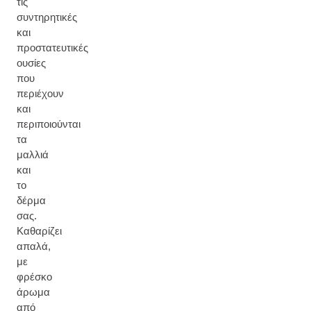
τις
συντηρητικές
και
προστατευτικές
ουσίες
που
περιέχουν
και
περιποιούνται
τα
μαλλιά
και
το
δέρμα
σας.
Καθαρίζει
απαλά,
με
φρέσκο
άρωμα
από