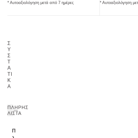
* Αυτοαξιολόγηση μετά από 7 ημέρες
* Αυτοαξιολόγηση με
Σ
Υ
Σ
Τ
Α
ΤΙ
Κ
Ά
ΠΛΉΡΗΣ
ΛΊΣΤΑ
Π