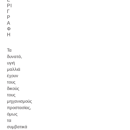
ΡΙ
Γ
Ρ
Α
Φ
Ή
Τα
δυνατά,
υγιή
μαλλιά
έχουν
τους
δικούς
τους
μηχανισμούς
προστασίας,
όμως
τα
συμβατικά