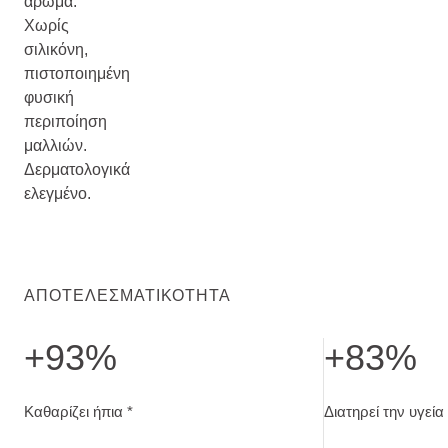
άρωμα.
Χωρίς
σιλικόνη,
πιστοποιημένη
φυσική
περιποίηση
μαλλιών.
Δερματολογικά
ελεγμένο.
ΑΠΟΤΕΛΕΣΜΑΤΙΚΌΤΗΤΑ
+93%
+83%
Καθαρίζει ήπια. Αυτοαξιολόγηση μετά από 7 ημέρες
Διατηρεί την υγε
Καθαρίζει ήπια *
Διατηρεί την υγεί