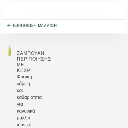
Μετάβαση στο κύριο περιεχόμενο
ΠΕΡΙΠΟΊΗΣΗ ΜΑΛΛΙΏΝ
ΣΑΜΠΟΥΆΝ
ΠΕΡΙΠΟΊΗΣΗΣ
ΜΕ
ΚΕΧΡΊ
Φυσική
λάμψη
και
καθαριότητα
για
κανονικά
μαλλιά,
ιδανικό