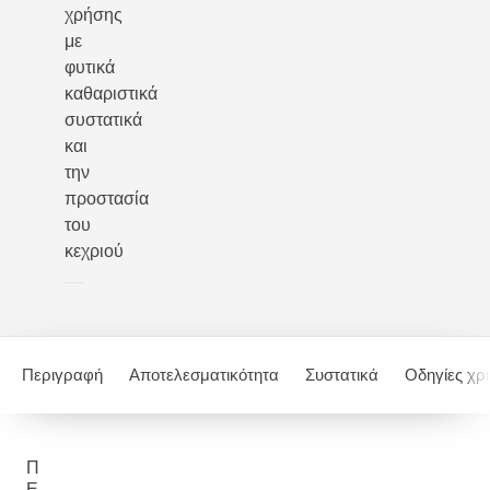
χρήσης
με
φυτικά
καθαριστικά
συστατικά
και
την
προστασία
του
κεχριού
Περιγραφή
Αποτελεσματικότητα
Συστατικά
Οδηγίες χρ
Π
Ε