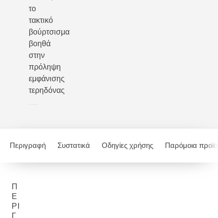
το
τακτικό
βούρτσισμα
βοηθά
στην
πρόληψη
εμφάνισης
τερηδόνας
Περιγραφή
Συστατικά
Οδηγίες χρήσης
Παρόμοια προϊό
Π
Ε
ΡΙ
Γ