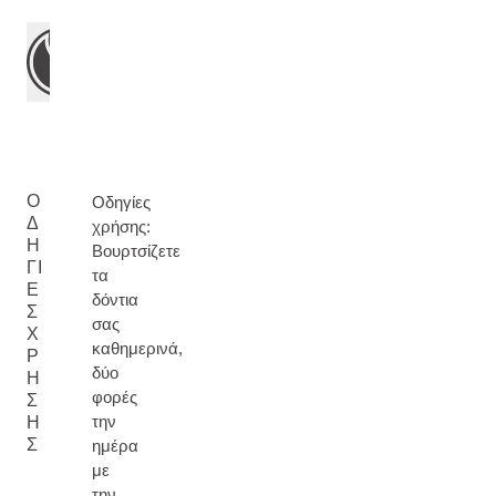
Ο
Οδηγίες
Δ
χρήσης:
Η
Βουρτσίζετε
ΓΊ
τα
Ε
δόντια
Σ
σας
Χ
καθημερινά,
Ρ
δύο
Ή
φορές
Σ
την
Η
Σ
ημέρα
με
την