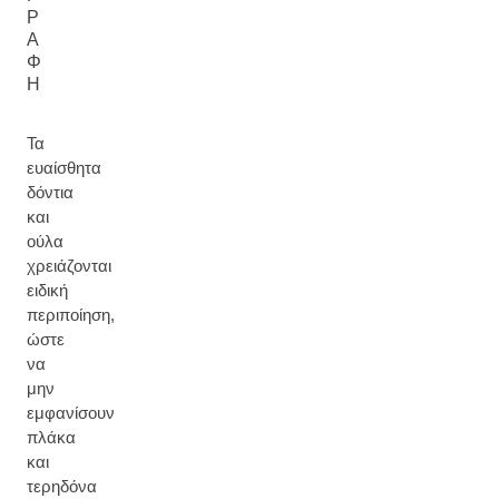
Ρ
Α
Φ
Ή
Τα
ευαίσθητα
δόντια
και
ούλα
χρειάζονται
ειδική
περιποίηση,
ώστε
να
μην
εμφανίσουν
πλάκα
και
τερηδόνα