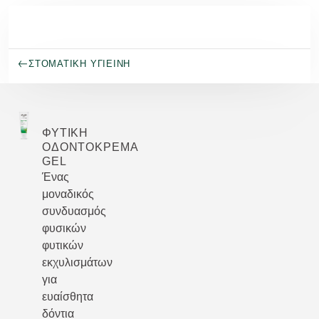
Μετάβαση στο κύριο περιεχόμενο
ΣΤΟΜΑΤΙΚΉ ΥΓΙΕΙΝΉ
ΦΥΤΙΚΉ
ΟΔΟΝΤΌΚΡΕΜΑ
GEL
Ένας
μοναδικός
συνδυασμός
φυσικών
φυτικών
εκχυλισμάτων
για
ευαίσθητα
δόντια