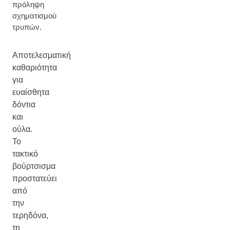
πρόληψη
σχηματισμού
τρυπών.
Αποτελεσματική
καθαριότητα
για
ευαίσθητα
δόντια
και
ούλα.
Το
τακτικό
βούρτσισμα
προστατεύει
από
την
τερηδόνα,
τη