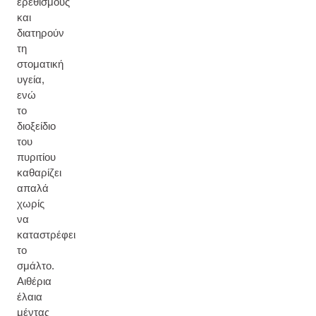
ερεθισμούς
και
διατηρούν
τη
στοματική
υγεία,
ενώ
το
διοξείδιο
του
πυριτίου
καθαρίζει
απαλά
χωρίς
να
καταστρέφει
το
σμάλτο.
Αιθέρια
έλαια
μέντας