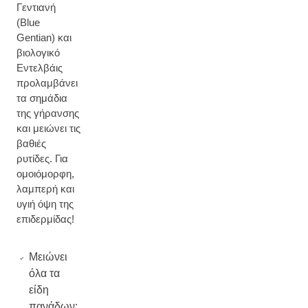
Γεντιανή
(Blue
Gentian) και
βιολογικό
Εντελβάις
προλαμβάνει
τα σημάδια
της γήρανσης
και μειώνει τις
βαθιές
ρυτίδες. Για
ομοιόμορφη,
λαμπερή και
υγιή όψη της
επιδερμίδας!
Μειώνει
όλα τα
είδη
πανάδων: