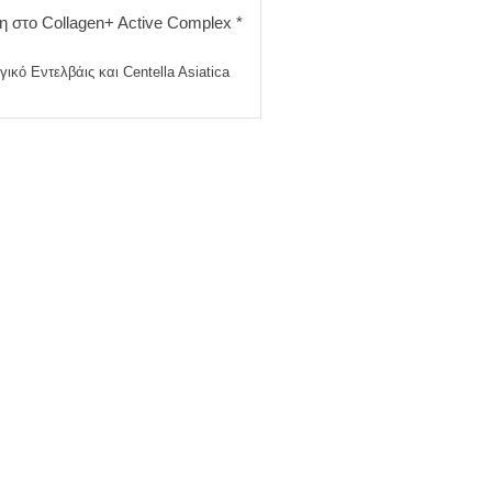
η στο Collagen+ Active Complex *
ικό Εντελβάις και Centella Asiatica
ΕΚΧΎΛΙΣΜΑ ΈΝΤΕΛΒΑΪΣ/ EDEL