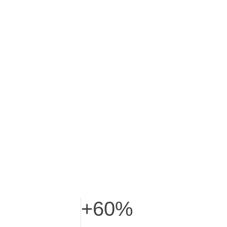
+60%
ελέτη χρήσης με 34 γυναίκες, για 8 εβδομάδες, με εφαρμογή 2 
Αύξηση κολλαγόνου σε in-vitro δοκιμές χ