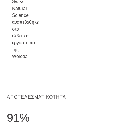
Swiss
Natural
Science:
αναπτύχθηκε
στα
ελβετικά
εργαστήρια
της
Weleda
ΑΠΟΤΕΛΕΣΜΑΤΙΚΌΤΗΤΑ
91%
Ποσοστό επιτυχίας στη μείωση των κηλίδων. Μετρήθηκε σε μ