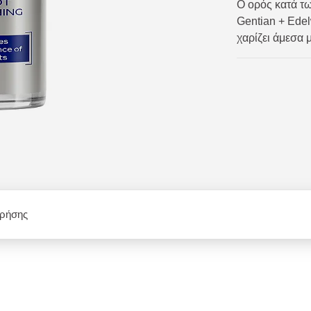
Ο ορός κατά τ
Gentian + Εdel
χαρίζει άμεσα 
χρήσης