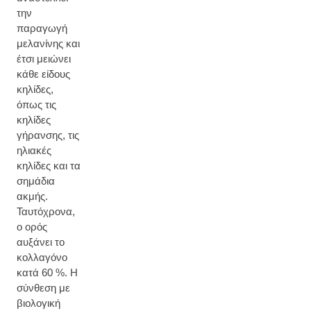
την
παραγωγή
μελανίνης και
έτσι μειώνει
κάθε είδους
κηλίδες,
όπως τις
κηλίδες
γήρανσης, τις
ηλιακές
κηλίδες και τα
σημάδια
ακμής.
Ταυτόχρονα,
ο ορός
αυξάνει το
κολλαγόνο
κατά 60 %. Η
σύνθεση με
βιολογική