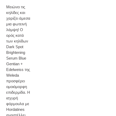
Μειώνει τις
κηλίδες και
χαρίζει άμεσα
μια φωτεινή
λάμψη! Ο
ορός κατά
των κηλίδων
Dark Spot
Brightening
Serum Blue
Gentian +
Εdelweiss της
Weleda
προσφέρει
ομοιόμορφη
επιδερμίδα. Η
ισχυρή
φόρμουλα με
Hordatines
αναστέλλει