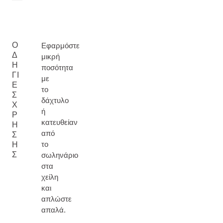
Ο
Εφαρμόστε
Δ
μικρή
Η
ποσότητα
ΓΊ
με
Ε
το
Σ
δάχτυλο
Χ
ή
Ρ
κατευθείαν
Ή
από
Σ
το
Η
Σ
σωληνάριο
στα
χείλη
και
απλώστε
απαλά.