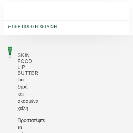
Μετάβαση στο κύριο περιεχόμενο
ΠΕΡΙΠΟΊΗΣΗ ΧΕΙΛΙΏΝ
SKIN
FOOD
LIP
BUTTER
Για
ξηρά
και
σκασμένα
χείλη
Προστατέψτε
τα