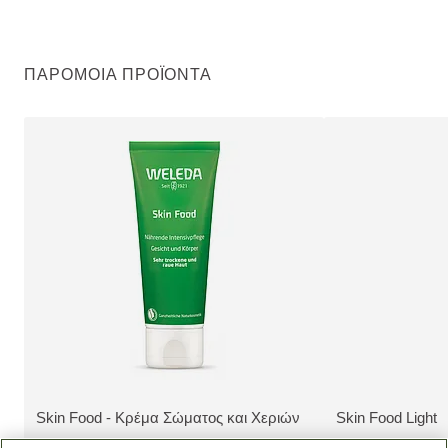
ΠΑΡΌΜΟΙΑ ΠΡΟΪΌΝΤΑ
Skin Food - Κρέμα Σώματος και Χεριών
Skin Food Light
ΔΕΊΤΕ ΤΟ ΠΡΟΪΌΝ:
ΔΕΊΤΕ ΤΟ ΠΡΟΪ