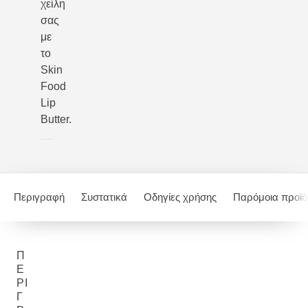
χείλη
σας
με
το
Skin
Food
Lip
Butter.
Περιγραφή
Συστατικά
Οδηγίες χρήσης
Παρόμοια προϊό
Π
Ε
ΡΙ
Γ