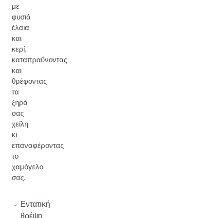
με
φυσιά
έλαια
και
κερί,
καταπραΰνοντας
και
θρέφοντας
τα
ξηρά
σας
χείλη
κι
επαναφέροντας
το
χαμόγελο
σας.
Εντατική
θρέψη