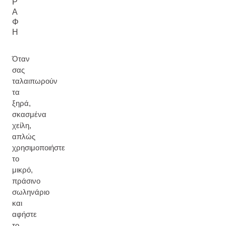
Ρ
Α
Φ
Ή
Όταν
σας
ταλαιπωρούν
τα
ξηρά,
σκασμένα
χείλη,
απλώς
χρησιμοποιήστε
το
μικρό,
πράσινο
σωληνάριο
και
αφήστε
το