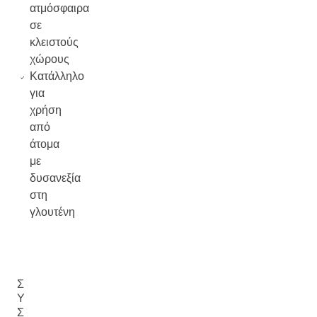
ατμόσφαιρα
σε
κλειστούς
χώρους
Κατάλληλο
για
χρήση
από
άτομα
με
δυσανεξία
στη
γλουτένη
Σ
Υ
Σ